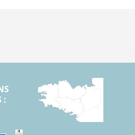
NS
 :