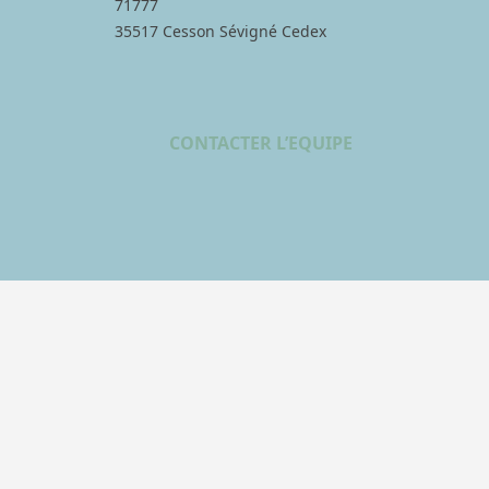
71777
35517 Cesson Sévigné Cedex
CONTACTER L’EQUIPE