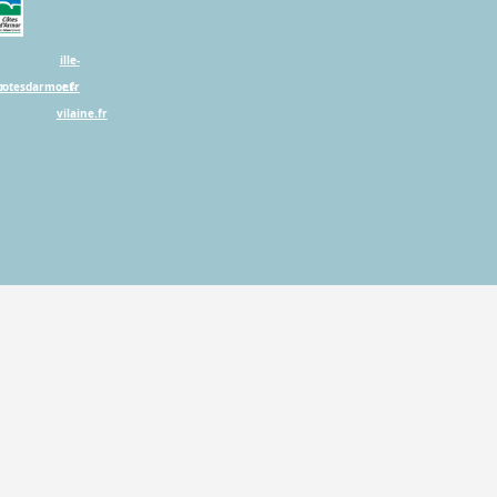
ille-
r
cotesdarmor.fr
et-
vilaine.fr