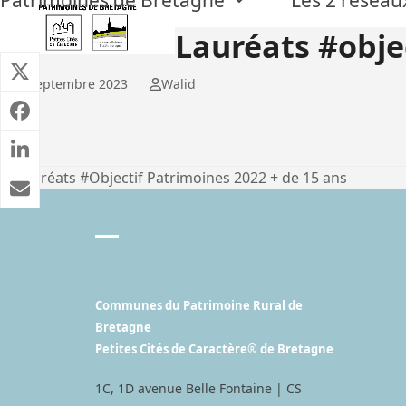
Skip
to
Lauréats #obje
content
14 septembre 2023
Walid
Lauréats #Objectif Patrimoines 2022 + de 15 ans
previous
post:
Communes du Patrimoine Rural de
Bretagne
Petites Cités de Caractère® de Bretagne
1C, 1D avenue Belle Fontaine | CS