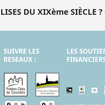
LISES DU XIX
ème
SIÈCLE ? 
SUIVRE LES
LES SOUTIE
RESEAUX :
FINANCIERS