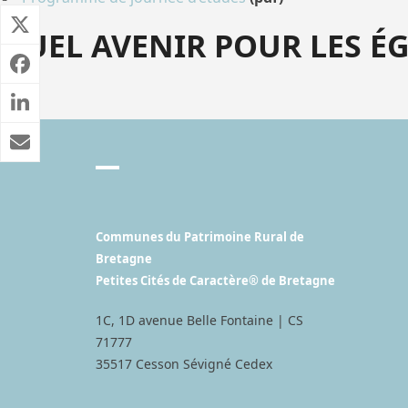
QUEL AVENIR POUR LES ÉG
Communes du Patrimoine Rural de
Bretagne
Petites Cités de Caractère® de Bretagne
1C, 1D avenue Belle Fontaine | CS
71777
35517 Cesson Sévigné Cedex