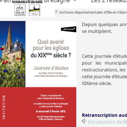
Skip
to
Archives départementales d’Ille-et-Vilai
content
Depuis quelques anné
se multiplient.
Cette journée d’étud
pour les municipali
restructurations, les
cette journée d’étude
XIX
ème
siècle.
Retranscription aud
Introduction de M