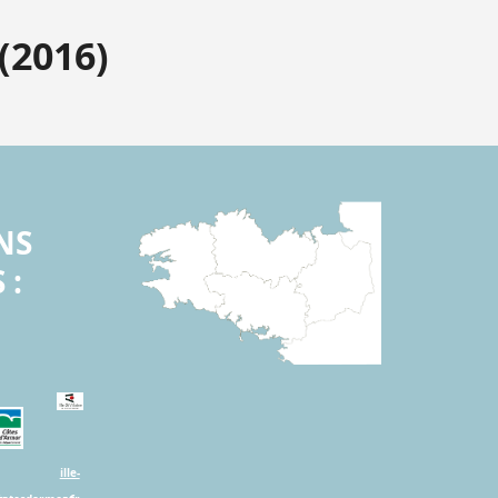
(2016)
NS
 :
ille-