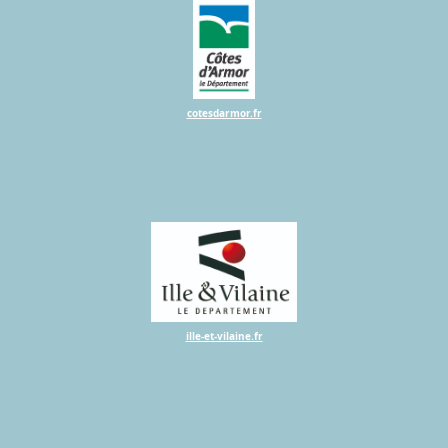
cotesdarmor.fr
ille-et-vilaine.fr