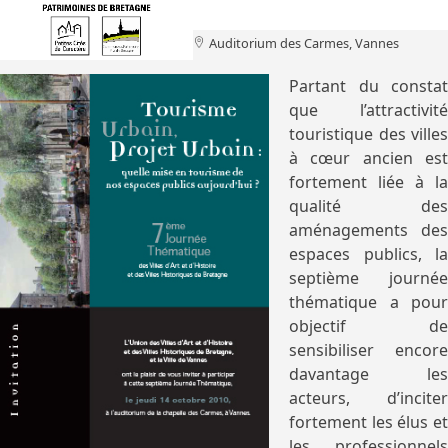
Open
Close
Skip
to
mobile
mobile
Auditorium des Carmes, Vannes
content
menu
menu
Partant du constat
que l’attractivité
touristique des villes
à cœur ancien est
fortement liée à la
qualité des
aménagements des
espaces publics, la
septième journée
thématique a pour
objectif de
sensibiliser encore
davantage les
acteurs, d’inciter
fortement les élus et
les professionnels