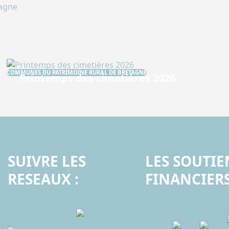
tagne
COMMUNES DU PATRIMOINE RURAL DE BRETAGNE
Printemps des cimetières 2026
Langast célèbre son patrimoine au Printemps des
cimetières 2026 Au cœur de la commune de…
SUIVRE LES
LES SOUTIE
RESEAUX :
FINANCIERS