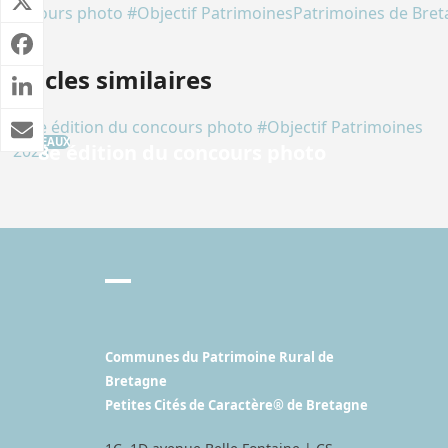
Concours photo #Objectif Patrimoines
Patrimoines de Bre
Articles similaires
2 RÉSEAUX
8e édition du concours photo
#Objectif Patrimoines 2026
Photographier les patrimoines bretons : Acte 8 ! Et si
le patrimoine se cachait…
Communes du Patrimoine Rural de
Bretagne
Petites Cités de Caractère® de Bretagne