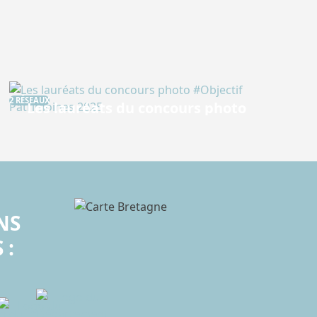
2 RÉSEAUX
Les lauréats du concours photo
#Objectif Patrimoines 2025
La 7ᵉ édition du concours #Objectif Patrimoines s’est
tenue du 16 mai au 24 septembre…
NS
 :