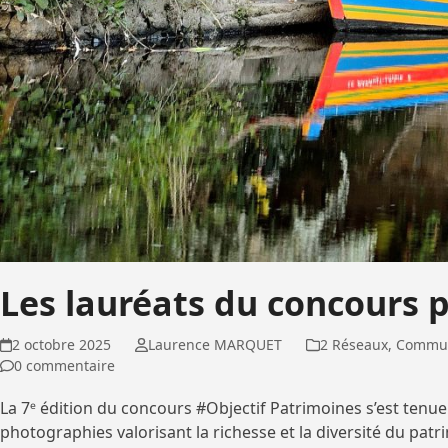
Les lauréats du concours 
2 octobre 2025
Laurence MARQUET
2 Réseaux
,
Commun
0 commentaire
La 7ᵉ édition du concours #Objectif Patrimoines s’est tenu
photographies valorisant la richesse et la diversité du pat