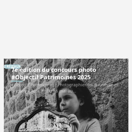
2 RÉSEAUX
7e édition du concours photo
#Objectif Patrimoines 2025
#Objectif Patrimoines : Photographier les patrimoines
bretons – Acte 7 ! Du 16 mai au…