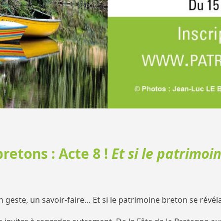
retons : Acte 8 !
Et si le patrimoi
geste, un savoir-faire… Et si le patrimoine breton se révélai