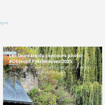
tagne
2 RÉSEAUX
Les lauréats du concours photo
#Objectif Patrimoines 2025
La 7ᵉ édition du concours #Objectif Patrimoines s’est
tenue du 16 mai au 24 septembre…