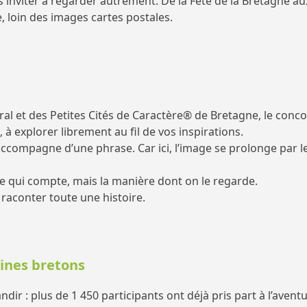
es inviter à regarder autrement. De la Fête de la Bretagne
 loin des images cartes postales.
l et des Petites Cités de Caractère® de Bretagne, le conc
à explorer librement au fil de vos inspirations.
s’accompagne d’une phrase. Car ici, l’image se prolonge p
de qui compte, mais la manière dont on le regarde.
raconter toute une histoire.
ines bretons
ir : plus de 1 450 participants ont déjà pris part à l’avent