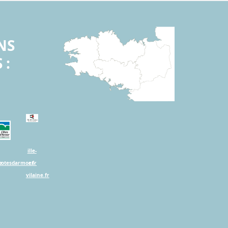
NS
 :
ille-
r
cotesdarmor.fr
et-
vilaine.fr