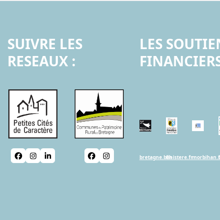
SUIVRE LES
LES SOUTIE
RESEAUX :
FINANCIERS
Facebook
Instagram
LinkedIn
Facebook
Instagram
bretagne.bzh
finistere.fr
morbihan.f