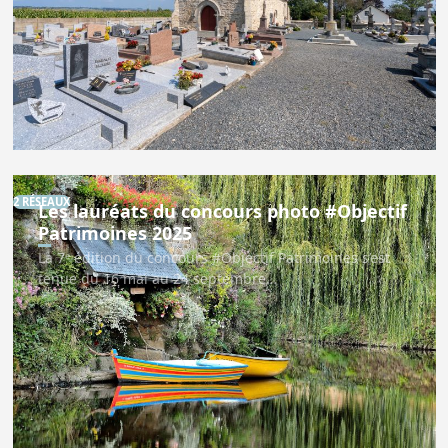
2 RÉSEAUX
Les lauréats du concours photo #Objectif
Patrimoines 2025
La 7ᵉ édition du concours #Objectif Patrimoines s’est
tenue du 16 mai au 24 septembre…