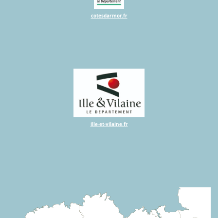
cotesdarmor.fr
ille-et-vilaine.fr