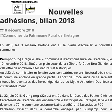
Open
Close
Skip
to
Nouvelles
mobile
mobile
content
adhésions, bilan 2018
menu
menu
18 décembre 2018
Communes du Patrimoine Rural de Bretagne
En 2018, les 3 réseaux bretons ont eu le plaisir d’accueillir 4 nouvelles
communes.
Paimpont
(35) a reçu le label « Commune du Patrimoine Rural de Bretagne », le
10 novembre 2018. Située en plein cœur de la célèbre forêt de Brocéliande, la
ville offre de nombreux sites naturels et historiques.
Au-delà de son histoire millénaire avec son patrimoine architectural très riche,
la commune englobe en grande partie la Forêt de Brocéliande où se seraient
situées les aventures des héros légendaires du Mythe Arthurien. Des lieux à
visiter absolument !
Le 22 juin 2018,
Guingamp
(22) est entrée dans le réseau des Petites Cités d
Caractère® de Bretagne. Anciennement Ville Historique de Bretagne, la ville est
devenue la 7ème commune costarmoricaine a adhérer à l’association PCC.
L’adhésion s’inscrit dans la démarche engagée par Guingamp pour la