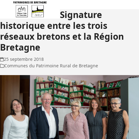
Open
Close
Skip
to
Signature
mobile
mobile
content
historique entre les trois
menu
menu
réseaux bretons et la Région
Bretagne
25 septembre 2018
Communes du Patrimoine Rural de Bretagne