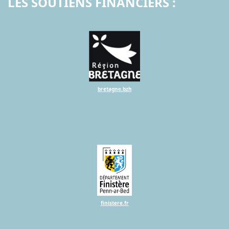
LES SOUTIENS FINANCIERS :
bretagne.bzh
finistere.fr