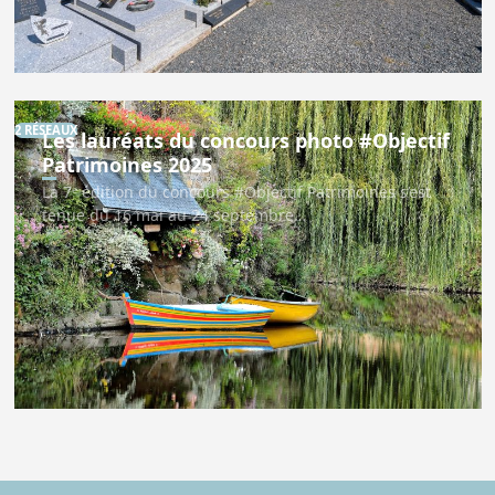
2 RÉSEAUX
Les lauréats du concours photo #Objectif
Patrimoines 2025
La 7ᵉ édition du concours #Objectif Patrimoines s’est
tenue du 16 mai au 24 septembre…