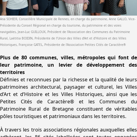
Ana SOHIER, Conseillère Municipale de Rennes, en charge du patrimoine, Anne GALLO, Vice-
Présidente du Conseil Régional en charge du tourisme, du patrimoine et des voies
navigables, Jean-Luc GUILLOUX, Président de l’Association des Communes du Patrimoine
Rural, Laëtitia BOIDIN, Présidente de l’Union des Villes d’Art et d’Histoire et des Villes
Historiques, Françoise GATEL, Présidente de l’Association Petites Cités de Caractère
®
Plus de 80 communes, villes, métropoles qui font de
leur patrimoine, un levier de développement des
territoires
Définies et reconnues par la richesse et la qualité de leurs
patrimoines architectural, paysager et culturel, les Villes
d’Art et d’Histoire et les Villes Historiques, ainsi que les
Petites Cités de Caractère® et les Communes du
Patrimoine Rural de Bretagne constituent de véritables
pôles touristiques et patrimoniaux dans les territoires.
À travers les trois associations régionales auxquelles elles