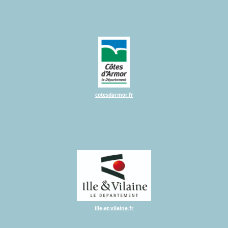
cotesdarmor.fr
ille-et-vilaine.fr